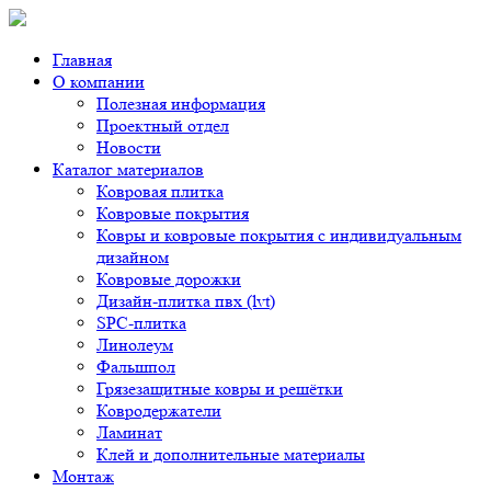
Главная
О компании
Полезная информация
Проектный отдел
Новости
Каталог материалов
Ковровая плитка
Ковровые покрытия
Ковры и ковровые покрытия с индивидуальным
дизайном
Ковровые дорожки
Дизайн-плитка пвх (lvt)
SPC-плитка
Линолеум
Фальшпол
Грязезащитные ковры и решётки
Ковродержатели
Ламинат
Клей и дополнительные материалы
Монтаж