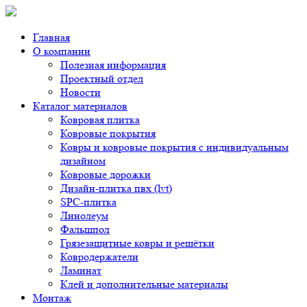
Главная
О компании
Полезная информация
Проектный отдел
Новости
Каталог материалов
Ковровая плитка
Ковровые покрытия
Ковры и ковровые покрытия с индивидуальным
дизайном
Ковровые дорожки
Дизайн-плитка пвх (lvt)
SPC-плитка
Линолеум
Фальшпол
Грязезащитные ковры и решётки
Ковродержатели
Ламинат
Клей и дополнительные материалы
Монтаж