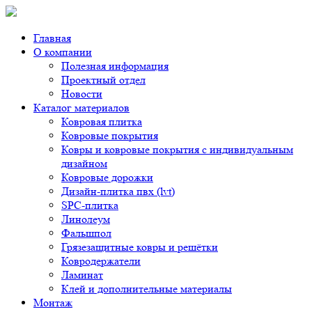
Главная
О компании
Полезная информация
Проектный отдел
Новости
Каталог материалов
Ковровая плитка
Ковровые покрытия
Ковры и ковровые покрытия с индивидуальным
дизайном
Ковровые дорожки
Дизайн-плитка пвх (lvt)
SPC-плитка
Линолеум
Фальшпол
Грязезащитные ковры и решётки
Ковродержатели
Ламинат
Клей и дополнительные материалы
Монтаж