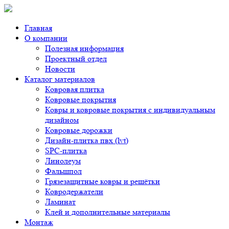
Главная
О компании
Полезная информация
Проектный отдел
Новости
Каталог материалов
Ковровая плитка
Ковровые покрытия
Ковры и ковровые покрытия с индивидуальным
дизайном
Ковровые дорожки
Дизайн-плитка пвх (lvt)
SPC-плитка
Линолеум
Фальшпол
Грязезащитные ковры и решётки
Ковродержатели
Ламинат
Клей и дополнительные материалы
Монтаж