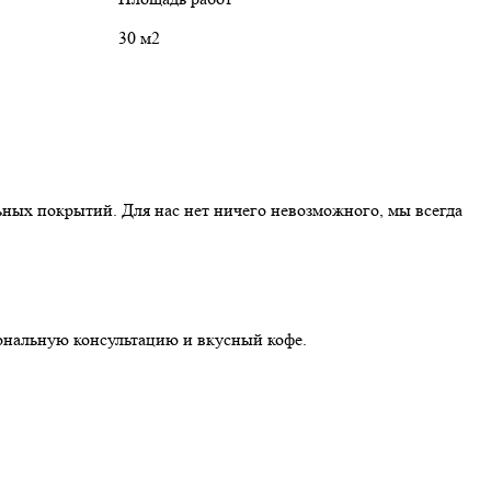
30 м2
6
ных покрытий. Для нас нет ничего невозможного, мы всегда
иональную консультацию и вкусный кофе.