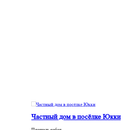
Частный дом в посёлке Юкки
Площадь работ
П