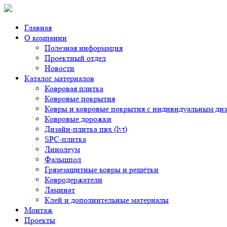
Главная
О компании
Полезная информация
Проектный отдел
Новости
Каталог материалов
Ковровая плитка
Ковровые покрытия
Ковры и ковровые покрытия с индивидуальным ди
Ковровые дорожки
Дизайн-плитка пвх (lvt)
SPC-плитка
Линолеум
Фальшпол
Грязезащитные ковры и решётки
Ковродержатели
Ламинат
Клей и дополнительные материалы
Монтаж
Проекты