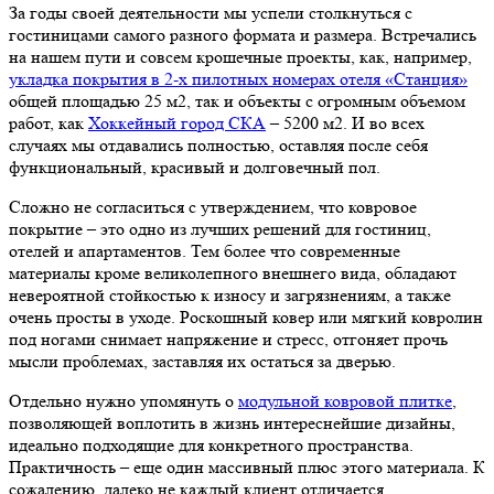
За годы своей деятельности мы успели столкнуться с
гостиницами самого разного формата и размера. Встречались
на нашем пути и совсем крошечные проекты, как, например,
укладка покрытия в 2-х пилотных номерах отеля «Станция»
общей площадью 25 м2, так и объекты с огромным объемом
работ, как
Хоккейный город СКА
– 5200 м2. И во всех
случаях мы отдавались полностью, оставляя после себя
функциональный, красивый и долговечный пол.
Сложно не согласиться с утверждением, что ковровое
покрытие – это одно из лучших решений для гостиниц,
отелей и апартаментов. Тем более что современные
материалы кроме великолепного внешнего вида, обладают
невероятной стойкостью к износу и загрязнениям, а также
очень просты в уходе. Роскошный ковер или мягкий ковролин
под ногами снимает напряжение и стресс, отгоняет прочь
мысли проблемах, заставляя их остаться за дверью.
Отдельно нужно упомянуть о
модульной ковровой плитке
,
позволяющей воплотить в жизнь интереснейшие дизайны,
идеально подходящие для конкретного пространства.
Практичность – еще один массивный плюс этого материала. К
сожалению, далеко не каждый клиент отличается