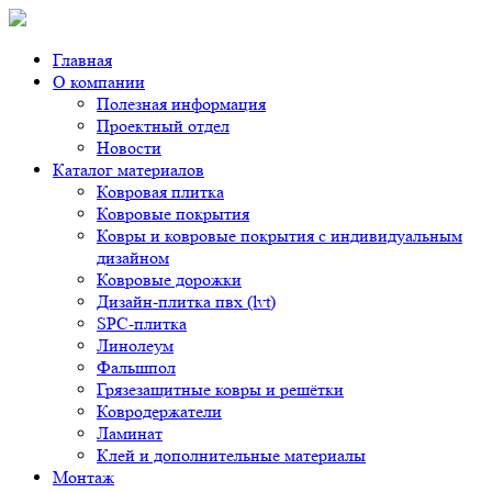
Главная
О компании
Полезная информация
Проектный отдел
Новости
Каталог материалов
Ковровая плитка
Ковровые покрытия
Ковры и ковровые покрытия с индивидуальным
дизайном
Ковровые дорожки
Дизайн-плитка пвх (lvt)
SPC-плитка
Линолеум
Фальшпол
Грязезащитные ковры и решётки
Ковродержатели
Ламинат
Клей и дополнительные материалы
Монтаж