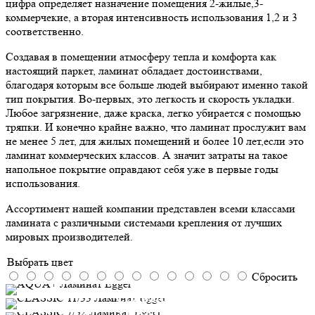
цифра определяет назначение помещения 2-жилые,3-
коммерчекие, а вторая интенсивность использования 1,2 и 3
соответственно.
Создавая в помещении атмосферу тепла и комфорта как
настоящий паркет, ламинат обладает достоинствами,
благодаря которым все больше людей выбирают именно такой
тип покрытия. Во-первых, это легкость и скорость укладки.
Любое загрязнение, даже краска, легко убирается с помощью
тряпки. И конечно крайне важно, что ламинат прослужит вам
не менее 5 лет, для жилых помещений и более 10 лет,если это
ламинат коммерческих классов. А значит затраты на такое
напольное покрытие оправдают себя уже в первые годы
использования.
Ассортимент нашей компании представлен всеми классами
ламината с различными системами крепления от лучших
мировых производителей.
Выбрать цвет
Сбросить
AQUA+
CLASSIC 11/33
Производитель:
Egger
CLASSIC 7/32