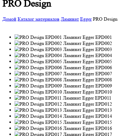
PRO Design
Домой
Каталог материалов
Ламинат
Egger
PRO Design
EPD001
EPD002
EPD003
EPD004
EPD005
EPD006
EPD007
EPD008
EPD009
EPD010
EPD011
EPD012
EPD013
EPD014
EPD015
EPD016
EPD017