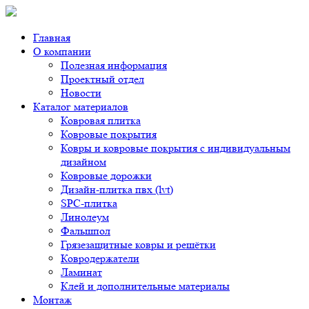
Главная
О компании
Полезная информация
Проектный отдел
Новости
Каталог материалов
Ковровая плитка
Ковровые покрытия
Ковры и ковровые покрытия с индивидуальным
дизайном
Ковровые дорожки
Дизайн-плитка пвх (lvt)
SPC-плитка
Линолеум
Фальшпол
Грязезащитные ковры и решётки
Ковродержатели
Ламинат
Клей и дополнительные материалы
Монтаж