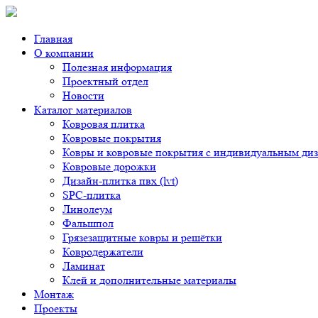
Главная
О компании
Полезная информация
Проектный отдел
Новости
Каталог материалов
Ковровая плитка
Ковровые покрытия
Ковры и ковровые покрытия с индивидуальным ди
Ковровые дорожки
Дизайн-плитка пвх (lvt)
SPC-плитка
Линолеум
Фальшпол
Грязезащитные ковры и решётки
Ковродержатели
Ламинат
Клей и дополнительные материалы
Монтаж
Проекты