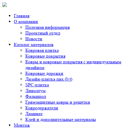
Главная
О компании
Полезная информация
Проектный отдел
Новости
Каталог материалов
Ковровая плитка
Ковровые покрытия
Ковры и ковровые покрытия с индивидуальным
дизайном
Ковровые дорожки
Дизайн-плитка пвх (lvt)
SPC-плитка
Линолеум
Фальшпол
Грязезащитные ковры и решётки
Ковродержатели
Ламинат
Клей и дополнительные материалы
Монтаж