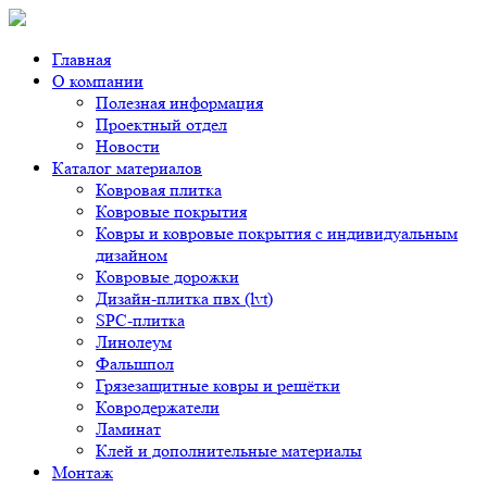
Главная
О компании
Полезная информация
Проектный отдел
Новости
Каталог материалов
Ковровая плитка
Ковровые покрытия
Ковры и ковровые покрытия с индивидуальным
дизайном
Ковровые дорожки
Дизайн-плитка пвх (lvt)
SPC-плитка
Линолеум
Фальшпол
Грязезащитные ковры и решётки
Ковродержатели
Ламинат
Клей и дополнительные материалы
Монтаж