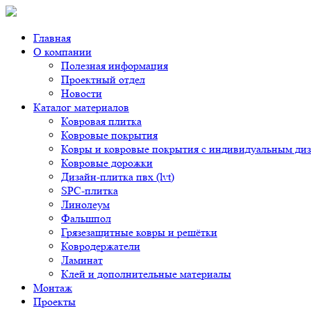
Главная
О компании
Полезная информация
Проектный отдел
Новости
Каталог материалов
Ковровая плитка
Ковровые покрытия
Ковры и ковровые покрытия с индивидуальным ди
Ковровые дорожки
Дизайн-плитка пвх (lvt)
SPC-плитка
Линолеум
Фальшпол
Грязезащитные ковры и решётки
Ковродержатели
Ламинат
Клей и дополнительные материалы
Монтаж
Проекты