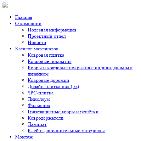
Главная
О компании
Полезная информация
Проектный отдел
Новости
Каталог материалов
Ковровая плитка
Ковровые покрытия
Ковры и ковровые покрытия с индивидуальным
дизайном
Ковровые дорожки
Дизайн-плитка пвх (lvt)
SPC-плитка
Линолеум
Фальшпол
Грязезащитные ковры и решётки
Ковродержатели
Ламинат
Клей и дополнительные материалы
Монтаж