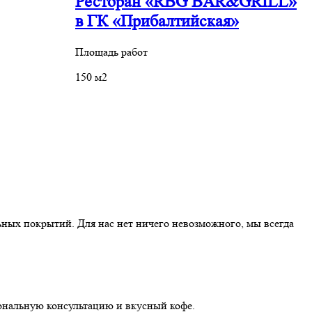
Ресторан «RBG BAR&GRILL»
в ГК «Прибалтийская»
П
Площадь работ
2
150 м2
ных покрытий. Для нас нет ничего невозможного, мы всегда
иональную консультацию и вкусный кофе.