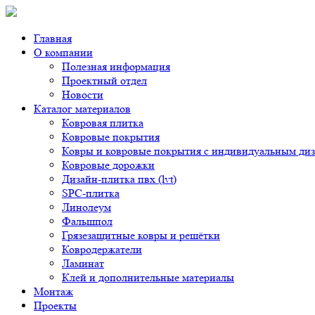
Главная
О компании
Полезная информация
Проектный отдел
Новости
Каталог материалов
Ковровая плитка
Ковровые покрытия
Ковры и ковровые покрытия с индивидуальным ди
Ковровые дорожки
Дизайн-плитка пвх (lvt)
SPC-плитка
Линолеум
Фальшпол
Грязезащитные ковры и решётки
Ковродержатели
Ламинат
Клей и дополнительные материалы
Монтаж
Проекты