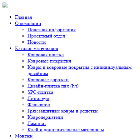
Главная
О компании
Полезная информация
Проектный отдел
Новости
Каталог материалов
Ковровая плитка
Ковровые покрытия
Ковры и ковровые покрытия с индивидуальным
дизайном
Ковровые дорожки
Дизайн-плитка пвх (lvt)
SPC-плитка
Линолеум
Фальшпол
Грязезащитные ковры и решётки
Ковродержатели
Ламинат
Клей и дополнительные материалы
Монтаж