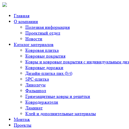
Главная
О компании
Полезная информация
Проектный отдел
Новости
Каталог материалов
Ковровая плитка
Ковровые покрытия
Ковры и ковровые покрытия с индивидуальным ди
Ковровые дорожки
Дизайн-плитка пвх (lvt)
SPC-плитка
Линолеум
Фальшпол
Грязезащитные ковры и решётки
Ковродержатели
Ламинат
Клей и дополнительные материалы
Монтаж
Проекты