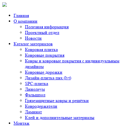
Главная
О компании
Полезная информация
Проектный отдел
Новости
Каталог материалов
Ковровая плитка
Ковровые покрытия
Ковры и ковровые покрытия с индивидуальным
дизайном
Ковровые дорожки
Дизайн-плитка пвх (lvt)
SPC-плитка
Линолеум
Фальшпол
Грязезащитные ковры и решётки
Ковродержатели
Ламинат
Клей и дополнительные материалы
Монтаж