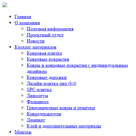
Главная
О компании
Полезная информация
Проектный отдел
Новости
Каталог материалов
Ковровая плитка
Ковровые покрытия
Ковры и ковровые покрытия с индивидуальным
дизайном
Ковровые дорожки
Дизайн-плитка пвх (lvt)
SPC-плитка
Линолеум
Фальшпол
Грязезащитные ковры и решётки
Ковродержатели
Ламинат
Клей и дополнительные материалы
Монтаж