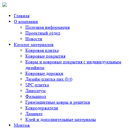
Главная
О компании
Полезная информация
Проектный отдел
Новости
Каталог материалов
Ковровая плитка
Ковровые покрытия
Ковры и ковровые покрытия с индивидуальным
дизайном
Ковровые дорожки
Дизайн-плитка пвх (lvt)
SPC-плитка
Линолеум
Фальшпол
Грязезащитные ковры и решётки
Ковродержатели
Ламинат
Клей и дополнительные материалы
Монтаж