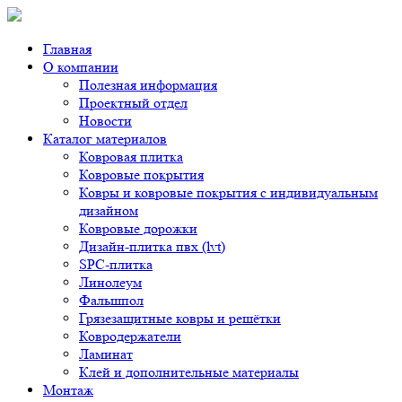
Главная
О компании
Полезная информация
Проектный отдел
Новости
Каталог материалов
Ковровая плитка
Ковровые покрытия
Ковры и ковровые покрытия с индивидуальным
дизайном
Ковровые дорожки
Дизайн-плитка пвх (lvt)
SPC-плитка
Линолеум
Фальшпол
Грязезащитные ковры и решётки
Ковродержатели
Ламинат
Клей и дополнительные материалы
Монтаж