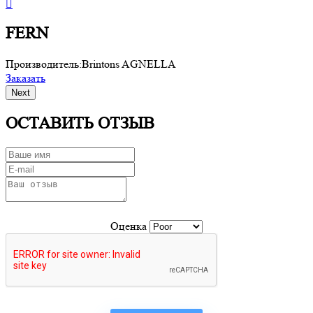
FERN
Производитель:
Brintons AGNELLA
П
Заказать
З
Next
ОСТАВИТЬ ОТЗЫВ
Оценка