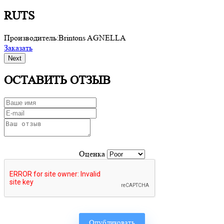
RUTS
Производитель:
Brintons AGNELLA
П
Заказать
З
Next
ОСТАВИТЬ ОТЗЫВ
Оценка