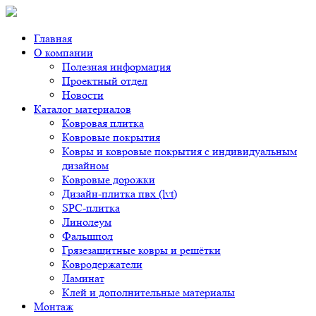
Главная
О компании
Полезная информация
Проектный отдел
Новости
Каталог материалов
Ковровая плитка
Ковровые покрытия
Ковры и ковровые покрытия с индивидуальным
дизайном
Ковровые дорожки
Дизайн-плитка пвх (lvt)
SPC-плитка
Линолеум
Фальшпол
Грязезащитные ковры и решётки
Ковродержатели
Ламинат
Клей и дополнительные материалы
Монтаж