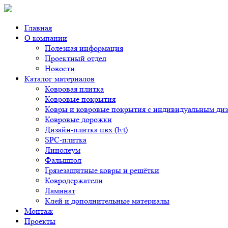
Главная
О компании
Полезная информация
Проектный отдел
Новости
Каталог материалов
Ковровая плитка
Ковровые покрытия
Ковры и ковровые покрытия с индивидуальным ди
Ковровые дорожки
Дизайн-плитка пвх (lvt)
SPC-плитка
Линолеум
Фальшпол
Грязезащитные ковры и решётки
Ковродержатели
Ламинат
Клей и дополнительные материалы
Монтаж
Проекты