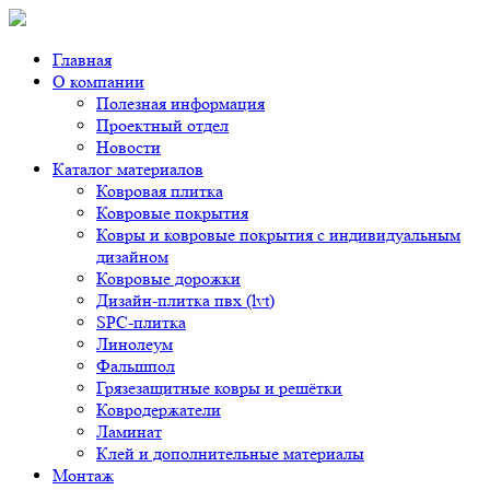
Главная
О компании
Полезная информация
Проектный отдел
Новости
Каталог материалов
Ковровая плитка
Ковровые покрытия
Ковры и ковровые покрытия с индивидуальным
дизайном
Ковровые дорожки
Дизайн-плитка пвх (lvt)
SPC-плитка
Линолеум
Фальшпол
Грязезащитные ковры и решётки
Ковродержатели
Ламинат
Клей и дополнительные материалы
Монтаж