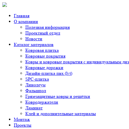
Главная
О компании
Полезная информация
Проектный отдел
Новости
Каталог материалов
Ковровая плитка
Ковровые покрытия
Ковры и ковровые покрытия с индивидуальным ди
Ковровые дорожки
Дизайн-плитка пвх (lvt)
SPC-плитка
Линолеум
Фальшпол
Грязезащитные ковры и решётки
Ковродержатели
Ламинат
Клей и дополнительные материалы
Монтаж
Проекты