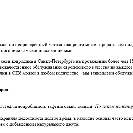
х, но непроверенный магазин запросто может продать вам подд
в погоне за самыми низкими ценами.
ей ковролина в Санкт-Петербурге на протяжении более чем 15-т
кокачественное обслуживание европейского качества на каждом 
ролин в СПб можно в любом количестве – мы занимаемся обслуж
оров:
дства:
иглопробивной, тафтинговый, тканый.
По типам использ
сохраняла целостность долгое время, в качестве основы часто ис
ове с добавлением натурального джута.