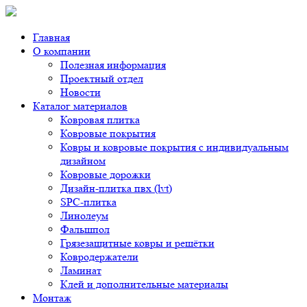
Главная
О компании
Полезная информация
Проектный отдел
Новости
Каталог материалов
Ковровая плитка
Ковровые покрытия
Ковры и ковровые покрытия с индивидуальным
дизайном
Ковровые дорожки
Дизайн-плитка пвх (lvt)
SPC-плитка
Линолеум
Фальшпол
Грязезащитные ковры и решётки
Ковродержатели
Ламинат
Клей и дополнительные материалы
Монтаж