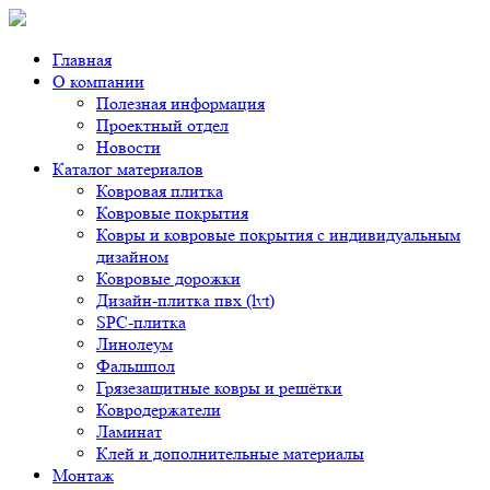
Главная
О компании
Полезная информация
Проектный отдел
Новости
Каталог материалов
Ковровая плитка
Ковровые покрытия
Ковры и ковровые покрытия с индивидуальным
дизайном
Ковровые дорожки
Дизайн-плитка пвх (lvt)
SPC-плитка
Линолеум
Фальшпол
Грязезащитные ковры и решётки
Ковродержатели
Ламинат
Клей и дополнительные материалы
Монтаж