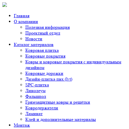
Главная
О компании
Полезная информация
Проектный отдел
Новости
Каталог материалов
Ковровая плитка
Ковровые покрытия
Ковры и ковровые покрытия с индивидуальным
дизайном
Ковровые дорожки
Дизайн-плитка пвх (lvt)
SPC-плитка
Линолеум
Фальшпол
Грязезащитные ковры и решётки
Ковродержатели
Ламинат
Клей и дополнительные материалы
Монтаж