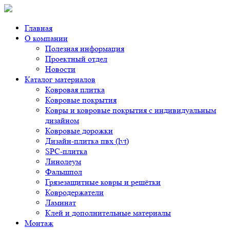
Главная
О компании
Полезная информация
Проектный отдел
Новости
Каталог материалов
Ковровая плитка
Ковровые покрытия
Ковры и ковровые покрытия с индивидуальным
дизайном
Ковровые дорожки
Дизайн-плитка пвх (lvt)
SPC-плитка
Линолеум
Фальшпол
Грязезащитные ковры и решётки
Ковродержатели
Ламинат
Клей и дополнительные материалы
Монтаж