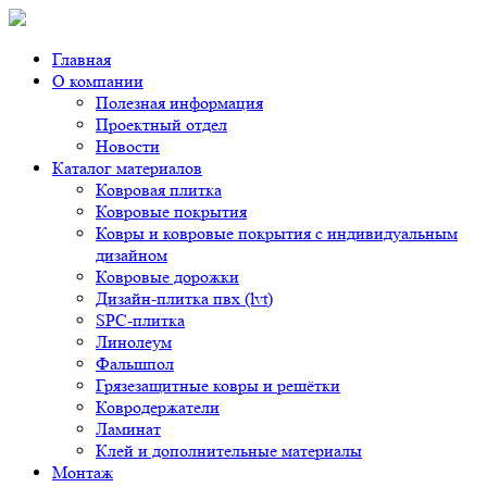
Главная
О компании
Полезная информация
Проектный отдел
Новости
Каталог материалов
Ковровая плитка
Ковровые покрытия
Ковры и ковровые покрытия с индивидуальным
дизайном
Ковровые дорожки
Дизайн-плитка пвх (lvt)
SPC-плитка
Линолеум
Фальшпол
Грязезащитные ковры и решётки
Ковродержатели
Ламинат
Клей и дополнительные материалы
Монтаж