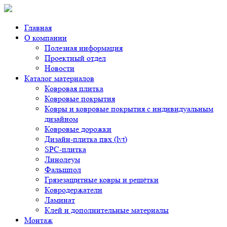
Главная
О компании
Полезная информация
Проектный отдел
Новости
Каталог материалов
Ковровая плитка
Ковровые покрытия
Ковры и ковровые покрытия с индивидуальным
дизайном
Ковровые дорожки
Дизайн-плитка пвх (lvt)
SPC-плитка
Линолеум
Фальшпол
Грязезащитные ковры и решётки
Ковродержатели
Ламинат
Клей и дополнительные материалы
Монтаж