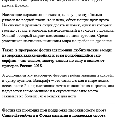
класса Дракон.
Настоящие «драконы» из сказки, плывущие стройными
рядами по водной глади, то и дело, обгоняющие друг друга.
На спинах у драконов сидят десять человек, один из которых
громко стучит в барабан, расположенный на голове у дракона.
Этакий «бодрый марш» настоящих воинов-гребцов. Среди
участников значились чемпионы мира по гребле на драконах.
Также, в программе фестиваля прошли любительские заезды
на морских каяках-двойках и всем полюбившийся сап-
серфинг - сап-слалом, мастер-классы по сапу с веслом от
призеров России 2018.
А дополнили эту всеобщую феерию гребли малыши валкрафт
и супер дуатлон. Валкрафт – это самая легкая в мире лодка,
весом всего 2.5 кг, настоящая мечта самалийских пиратов, она
надувается гермо-мешком и в скрученном виде места
занимает не больше, чем коврик для йоги.
Фестиваль проходил при поддержке пассажирского порта
Санкт-Петербурга и Фонда развития и поддержки спорта