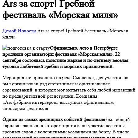
Ars за спорт! Гребной
фестиваль «Морская миля»
Домой
Новости
Ars за спорт! Гребной фестиваль «Морская
миля»
Официально, лето в Петербурге
продлили организаторы фестиваля «Морская миля». 22
сентября состоялась поистине жаркая и по-летнему веселая
тусовка любителей гребли и морских приключений.
Мероприятие проходило на реке Смоленке, для участников
был организован ряд спортивных и оригинальных
соревнований, в которых мог испытать себя любой желающий
по предварительной регистрации. Компания
«Ars фабрика интерьеров» выступила официальным
спонсором фестиваля.
Одним из самых зрелищных событий фестиваля
был общий
карнавал-заплыв, в котором принимали участие все типы
гребных судов с колоритными командами на борту. В числе
соревнований прошел спринт на десятиместных лодках