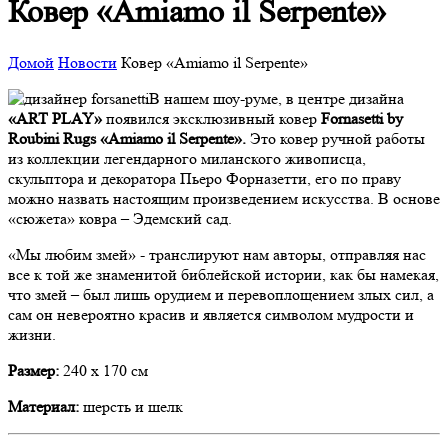
Ковер «Amiamo il Serpente»
Домой
Новости
Ковер «Amiamo il Serpente»
В нашем шоу-руме, в центре дизайна
«ART PLAY»
появился эксклюзивный ковер
Fornasetti by
Roubini Rugs «Amiamo il Serpente».
Это ковер ручной работы
из коллекции легендарного миланского живописца,
скульптора и декоратора Пьеро Форназетти, его по праву
можно назвать настоящим произведением искусства. В основе
«сюжета» ковра – Эдемский сад.
«Мы любим змей» - транслируют нам авторы, отправляя нас
все к той же знаменитой библейской истории, как бы намекая,
что змей – был лишь орудием и перевоплощением злых сил, а
сам он невероятно красив и является символом мудрости и
жизни.
Размер:
240 x 170 см
Материал:
шерсть и шелк