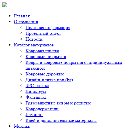
Главная
О компании
Полезная информация
Проектный отдел
Новости
Каталог материалов
Ковровая плитка
Ковровые покрытия
Ковры и ковровые покрытия с индивидуальным
дизайном
Ковровые дорожки
Дизайн-плитка пвх (lvt)
SPC-плитка
Линолеум
Фальшпол
Грязезащитные ковры и решётки
Ковродержатели
Ламинат
Клей и дополнительные материалы
Монтаж