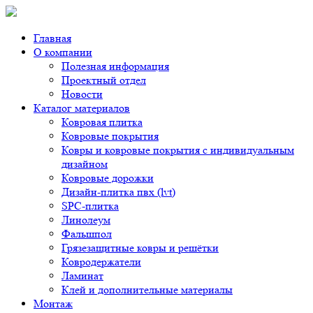
Главная
О компании
Полезная информация
Проектный отдел
Новости
Каталог материалов
Ковровая плитка
Ковровые покрытия
Ковры и ковровые покрытия с индивидуальным
дизайном
Ковровые дорожки
Дизайн-плитка пвх (lvt)
SPC-плитка
Линолеум
Фальшпол
Грязезащитные ковры и решётки
Ковродержатели
Ламинат
Клей и дополнительные материалы
Монтаж