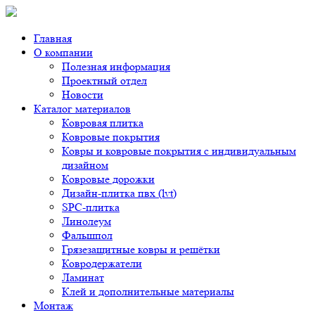
Главная
О компании
Полезная информация
Проектный отдел
Новости
Каталог материалов
Ковровая плитка
Ковровые покрытия
Ковры и ковровые покрытия с индивидуальным
дизайном
Ковровые дорожки
Дизайн-плитка пвх (lvt)
SPC-плитка
Линолеум
Фальшпол
Грязезащитные ковры и решётки
Ковродержатели
Ламинат
Клей и дополнительные материалы
Монтаж