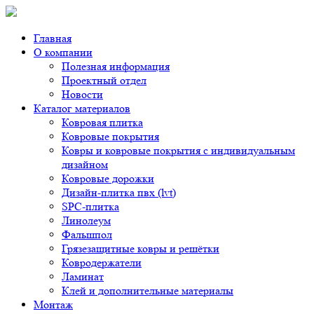
Главная
О компании
Полезная информация
Проектный отдел
Новости
Каталог материалов
Ковровая плитка
Ковровые покрытия
Ковры и ковровые покрытия с индивидуальным
дизайном
Ковровые дорожки
Дизайн-плитка пвх (lvt)
SPC-плитка
Линолеум
Фальшпол
Грязезащитные ковры и решётки
Ковродержатели
Ламинат
Клей и дополнительные материалы
Монтаж