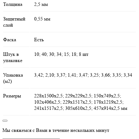
Толщина
2,5 мм
Защитный
0,55 мм
слой
Фаска
Есть
Штук в
10; 40; 30; 34; 15; 18; 8 шт
упаковке
Упаковка
3,42; 2,10; 3,37; 1,41; 3,47; 3,25; 3,66; 3,35; 3,34
(м2)
Размеры
228х1500х2,5; 229х229х2,5; 150х749х2,5;
102х406х2,5; 229х1517х2,5; 178х1219х2,5;
241х1517х2,5; 305х610х2,5; 457х914х2,5 мм
Мы свяжемся с Вами в течение нескольких минут