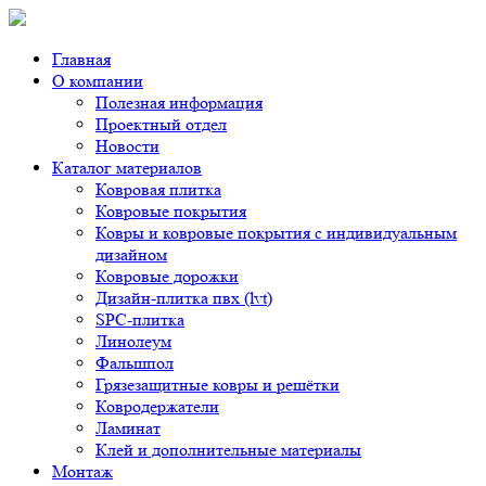
Главная
О компании
Полезная информация
Проектный отдел
Новости
Каталог материалов
Ковровая плитка
Ковровые покрытия
Ковры и ковровые покрытия с индивидуальным
дизайном
Ковровые дорожки
Дизайн-плитка пвх (lvt)
SPC-плитка
Линолеум
Фальшпол
Грязезащитные ковры и решётки
Ковродержатели
Ламинат
Клей и дополнительные материалы
Монтаж