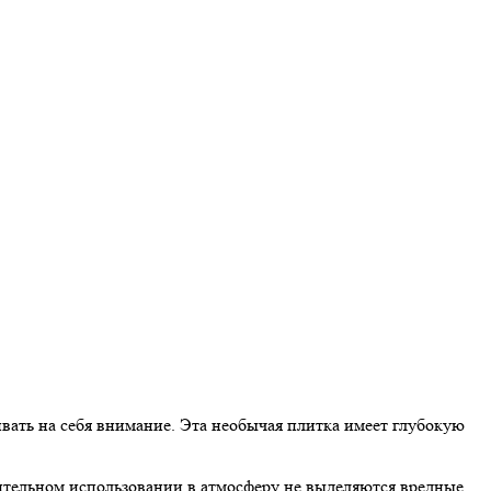
ивать на себя внимание. Эта необычая плитка имеет глубокую
лительном использовании в атмосферу не выделяются вредные