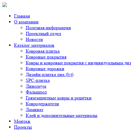
Главная
О компании
Полезная информация
Проектный отдел
Новости
Каталог материалов
Ковровая плитка
Ковровые покрытия
Ковры и ковровые покрытия с индивидуальным ди
Ковровые дорожки
Дизайн-плитка пвх (lvt)
SPC-плитка
Линолеум
Фальшпол
Грязезащитные ковры и решётки
Ковродержатели
Ламинат
Клей и дополнительные материалы
Монтаж
Проекты