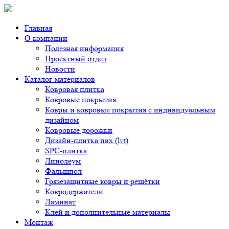
Главная
О компании
Полезная информация
Проектный отдел
Новости
Каталог материалов
Ковровая плитка
Ковровые покрытия
Ковры и ковровые покрытия с индивидуальным
дизайном
Ковровые дорожки
Дизайн-плитка пвх (lvt)
SPC-плитка
Линолеум
Фальшпол
Грязезащитные ковры и решётки
Ковродержатели
Ламинат
Клей и дополнительные материалы
Монтаж