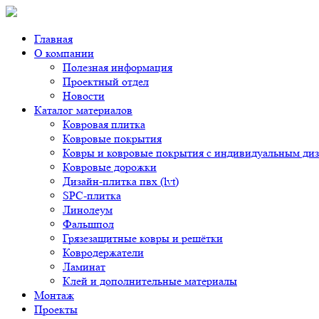
Главная
О компании
Полезная информация
Проектный отдел
Новости
Каталог материалов
Ковровая плитка
Ковровые покрытия
Ковры и ковровые покрытия с индивидуальным ди
Ковровые дорожки
Дизайн-плитка пвх (lvt)
SPC-плитка
Линолеум
Фальшпол
Грязезащитные ковры и решётки
Ковродержатели
Ламинат
Клей и дополнительные материалы
Монтаж
Проекты