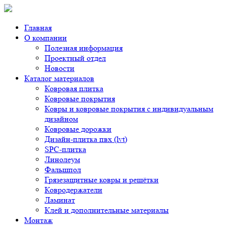
Главная
О компании
Полезная информация
Проектный отдел
Новости
Каталог материалов
Ковровая плитка
Ковровые покрытия
Ковры и ковровые покрытия с индивидуальным
дизайном
Ковровые дорожки
Дизайн-плитка пвх (lvt)
SPC-плитка
Линолеум
Фальшпол
Грязезащитные ковры и решётки
Ковродержатели
Ламинат
Клей и дополнительные материалы
Монтаж