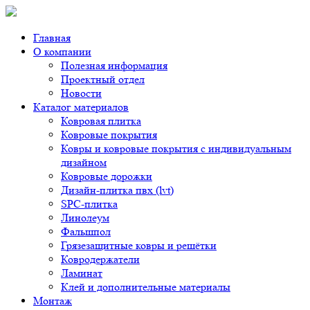
Главная
О компании
Полезная информация
Проектный отдел
Новости
Каталог материалов
Ковровая плитка
Ковровые покрытия
Ковры и ковровые покрытия с индивидуальным
дизайном
Ковровые дорожки
Дизайн-плитка пвх (lvt)
SPC-плитка
Линолеум
Фальшпол
Грязезащитные ковры и решётки
Ковродержатели
Ламинат
Клей и дополнительные материалы
Монтаж