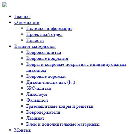
Главная
О компании
Полезная информация
Проектный отдел
Новости
Каталог материалов
Ковровая плитка
Ковровые покрытия
Ковры и ковровые покрытия с индивидуальным
дизайном
Ковровые дорожки
Дизайн-плитка пвх (lvt)
SPC-плитка
Линолеум
Фальшпол
Грязезащитные ковры и решётки
Ковродержатели
Ламинат
Клей и дополнительные материалы
Монтаж