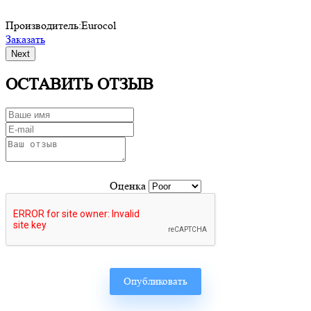
Производитель:
Eurocol
П
Заказать
З
Next
ОСТАВИТЬ ОТЗЫВ
Оценка