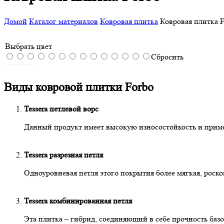
Домой
Каталог материалов
Ковровая плитка
Ковровая плитка F
Выбрать цвет
Tessera Basis
Tessera
Tessera Create
Tessera
Tessera
Tessera
Tessera Inline
Tessera
Tessera
Tessera
Tessera
Tessera
Tessera
Tessera
Tessera
Tessera
Сбросить
Accord
Cloudscape
Barcode
Chroma
Contour
Diffusion
Pro
Space 1
Harmony
Infused
Perspective
Layout &
Layout &
Struktur 1
Struktur 2
Производитель:
Forbo
Outline в
Outline
linear
Виды ковровой плитки Forbo
Заказать
Производитель:
Производитель:
Производитель:
Производитель:
Производитель:
Производитель:
Производитель:
Производитель:
Производитель:
Производитель:
Производитель:
Производитель:
Forbo
Forbo
Forbo
Forbo
Forbo
Forbo
Forbo
Forbo
Forbo
Forbo
Forbo
Forbo
планках
Заказать
Заказать
Заказать
Заказать
Заказать
Заказать
Заказать
Заказать
Заказать
Заказать
Заказать
Заказать
Производитель:
Производитель:
Forbo
Forbo
Tessera петлевой ворс
Заказать
Заказать
Производитель:
Forbo
Заказать
Данный продукт имеет высокую износостойкость и приме
Tessera разрезная петля
Одноуровневая петля этого покрытия более мягкая, роско
Tessera комбинированная петля
Эта плитка – гибрид, соединяющий в себе прочность баз