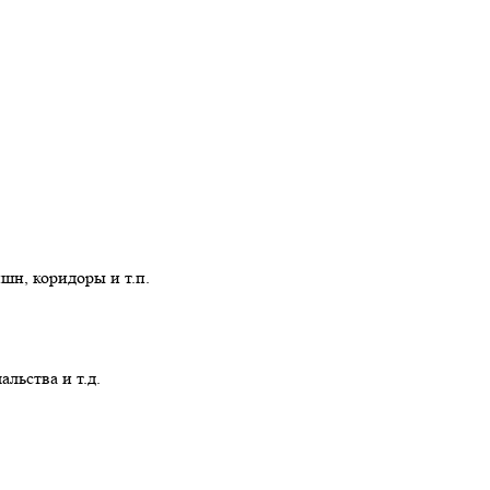
шн, коридоры и т.п.
льства и т.д.