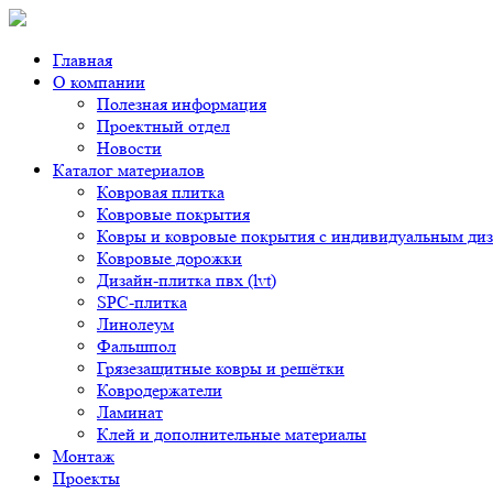
Главная
О компании
Полезная информация
Проектный отдел
Новости
Каталог материалов
Ковровая плитка
Ковровые покрытия
Ковры и ковровые покрытия с индивидуальным ди
Ковровые дорожки
Дизайн-плитка пвх (lvt)
SPC-плитка
Линолеум
Фальшпол
Грязезащитные ковры и решётки
Ковродержатели
Ламинат
Клей и дополнительные материалы
Монтаж
Проекты