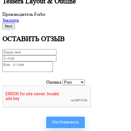
Tessera Layout & Outline
Производитель:
Forbo
П
Заказать
З
Next
ОСТАВИТЬ ОТЗЫВ
Оценка