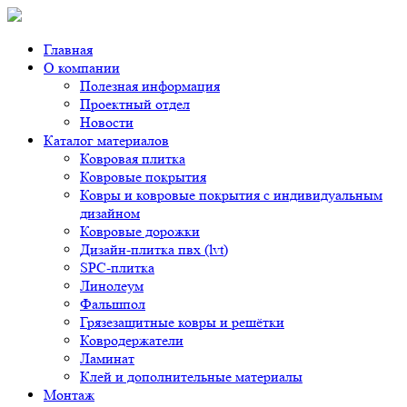
Главная
О компании
Полезная информация
Проектный отдел
Новости
Каталог материалов
Ковровая плитка
Ковровые покрытия
Ковры и ковровые покрытия с индивидуальным
дизайном
Ковровые дорожки
Дизайн-плитка пвх (lvt)
SPC-плитка
Линолеум
Фальшпол
Грязезащитные ковры и решётки
Ковродержатели
Ламинат
Клей и дополнительные материалы
Монтаж