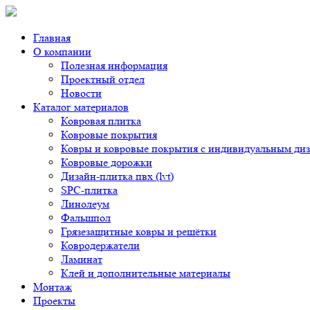
Главная
О компании
Полезная информация
Проектный отдел
Новости
Каталог материалов
Ковровая плитка
Ковровые покрытия
Ковры и ковровые покрытия с индивидуальным ди
Ковровые дорожки
Дизайн-плитка пвх (lvt)
SPC-плитка
Линолеум
Фальшпол
Грязезащитные ковры и решётки
Ковродержатели
Ламинат
Клей и дополнительные материалы
Монтаж
Проекты