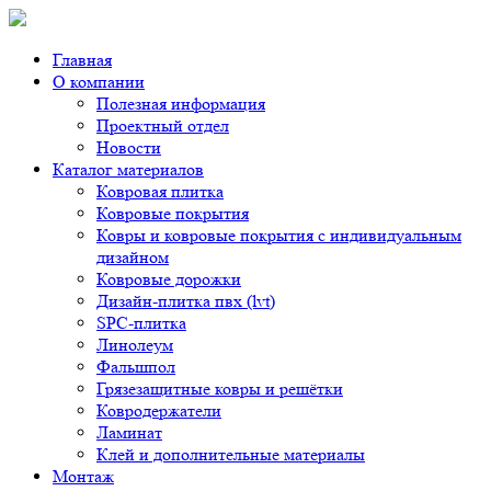
Главная
О компании
Полезная информация
Проектный отдел
Новости
Каталог материалов
Ковровая плитка
Ковровые покрытия
Ковры и ковровые покрытия с индивидуальным
дизайном
Ковровые дорожки
Дизайн-плитка пвх (lvt)
SPC-плитка
Линолеум
Фальшпол
Грязезащитные ковры и решётки
Ковродержатели
Ламинат
Клей и дополнительные материалы
Монтаж