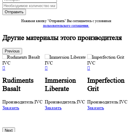
Нажимая кнопку "Отправить" Вы соглашаетесь c условиями
пользовательского соглашения.
Другие материалы этого производителя
Previous
Rudiments
Immersion
Imperfection
Basalt
Liberate
Grit
C
Производитель:
IVC
Производитель:
IVC
Производитель:
IVC
П
Заказать
Заказать
Заказать
З
Next