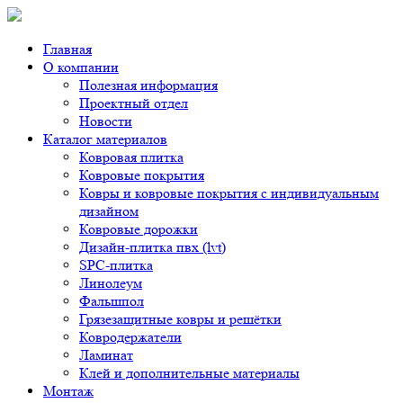
Главная
О компании
Полезная информация
Проектный отдел
Новости
Каталог материалов
Ковровая плитка
Ковровые покрытия
Ковры и ковровые покрытия с индивидуальным
дизайном
Ковровые дорожки
Дизайн-плитка пвх (lvt)
SPC-плитка
Линолеум
Фальшпол
Грязезащитные ковры и решётки
Ковродержатели
Ламинат
Клей и дополнительные материалы
Монтаж