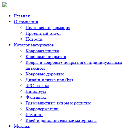
Главная
О компании
Полезная информация
Проектный отдел
Новости
Каталог материалов
Ковровая плитка
Ковровые покрытия
Ковры и ковровые покрытия с индивидуальным
дизайном
Ковровые дорожки
Дизайн-плитка пвх (lvt)
SPC-плитка
Линолеум
Фальшпол
Грязезащитные ковры и решётки
Ковродержатели
Ламинат
Клей и дополнительные материалы
Монтаж