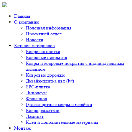
Главная
О компании
Полезная информация
Проектный отдел
Новости
Каталог материалов
Ковровая плитка
Ковровые покрытия
Ковры и ковровые покрытия с индивидуальным
дизайном
Ковровые дорожки
Дизайн-плитка пвх (lvt)
SPC-плитка
Линолеум
Фальшпол
Грязезащитные ковры и решётки
Ковродержатели
Ламинат
Клей и дополнительные материалы
Монтаж